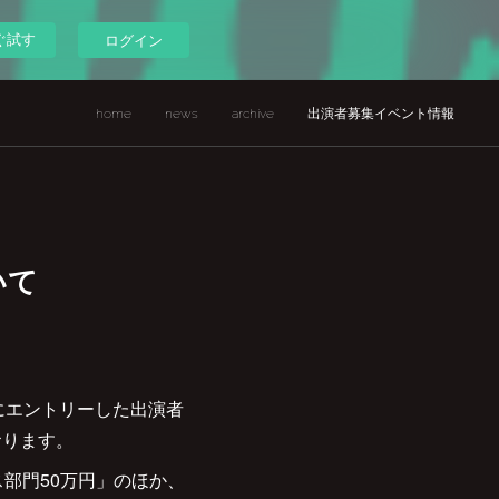
ぐ試す
ログイン
home
news
archive
出演者募集イベント情報
いて
？
部門にエントリーした出演者
おります。
部門50万円」のほか、